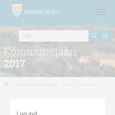
Kommuneplan
2017
/
/
Hammelev lokalområde
Rammer for lokalplanlægning
Log ind