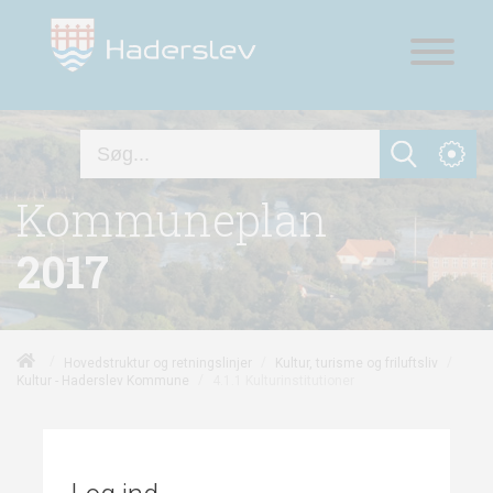
Kommuneplan
2017
/
/
/
Hovedstruktur og retningslinjer
Kultur, turisme og friluftsliv
/
4.1.1 Kulturinstitutioner
Kultur - Haderslev Kommune