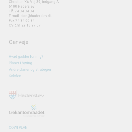
Christian X’s Vej 39, indgang A
6100 Haderslev
Tlf. 74 34 34 34
E-mail: plan@haderslev.dk
Fax 74 34 00 34
CVR.nr. 29 18 97 57
Genveje
Hvad gælder for mig?
Planer i høring
Andre planer og strategier
Kolofon
COWI PLAN