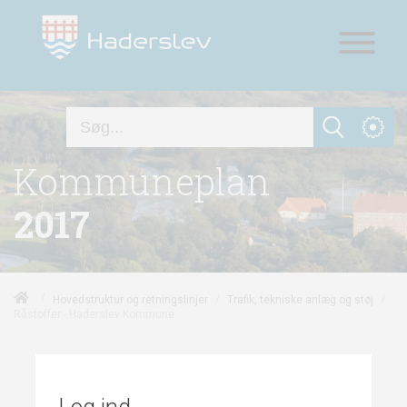
Kommuneplan
2017
/
/
/
Hovedstruktur og retningslinjer
Trafik, tekniske anlæg og støj
Råstoffer - Haderslev Kommune