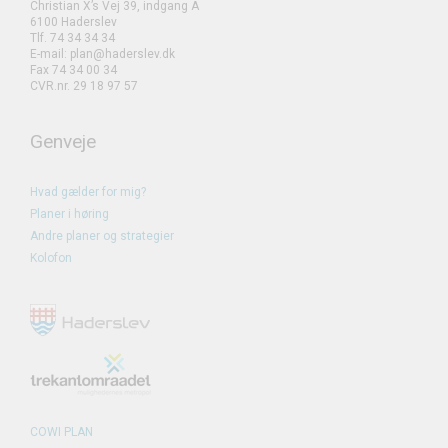
Christian X’s Vej 39, indgang A
6100 Haderslev
Tlf. 74 34 34 34
E-mail: plan@haderslev.dk
Fax 74 34 00 34
CVR.nr. 29 18 97 57
Genveje
Hvad gælder for mig?
Planer i høring
Andre planer og strategier
Kolofon
COWI PLAN