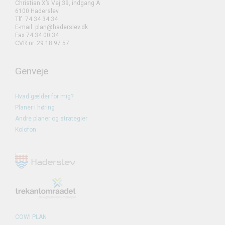
Christian X’s Vej 39, indgang A
6100 Haderslev
Tlf. 74 34 34 34
E-mail: plan@haderslev.dk
Fax 74 34 00 34
CVR.nr. 29 18 97 57
Genveje
Hvad gælder for mig?
Planer i høring
Andre planer og strategier
Kolofon
COWI PLAN