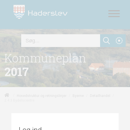
Kommuneplan
2017
/
/
/
/
Hovedstruktur og retningslinjer
Byerne
Detailhandel
2.4.3 Bydelscentre