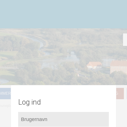
MMER FOR LOKALPLANLÆGNING
HVAD GÆLDER FOR MIG
Log ind
neplanens retsvirkninger