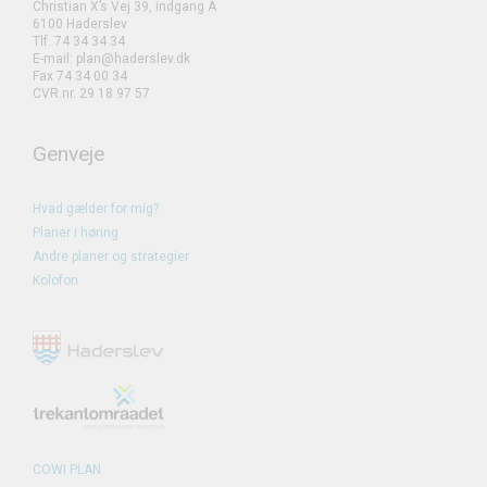
Christian X’s Vej 39, indgang A
6100 Haderslev
Tlf. 74 34 34 34
E-mail: plan@haderslev.dk
Fax 74 34 00 34
CVR.nr. 29 18 97 57
Genveje
Hvad gælder for mig?
Planer i høring
Andre planer og strategier
Kolofon
COWI PLAN