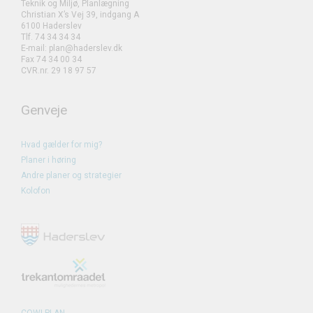
Teknik og Miljø, Planlægning
Christian X’s Vej 39, indgang A
6100 Haderslev
Tlf. 74 34 34 34
E-mail: plan@haderslev.dk
Fax 74 34 00 34
CVR.nr. 29 18 97 57
Genveje
Hvad gælder for mig?
Planer i høring
Andre planer og strategier
Kolofon
COWI PLAN