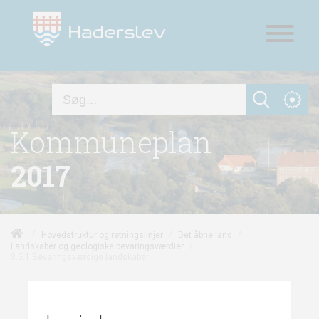
Kommuneplan
2017
/
/
/
Hovedstruktur og retningslinjer
Det åbne land
/
Landskaber og geologiske bevaringsværdier
3.5.1 Bevaringsværdige landskaber