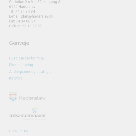
Christian X’s Vej 39, indgang A
6100 Haderslev
Tlf. 74 34 34 34
E-mail: plan@haderslev.dk
Fax 74 34 00 34
CVR.nr. 29 18 97 57
Genveje
Hvad gælder for mig?
Planer i høring
Andre planer og strategier
Kolofon
COWI PLAN