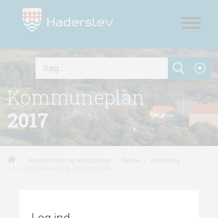
Kommuneplan
2017
/
/
/
/
Hovedstruktur og retningslinjer
Byerne
Bosætning
2.2.1 Detailplanlægning af boligområder