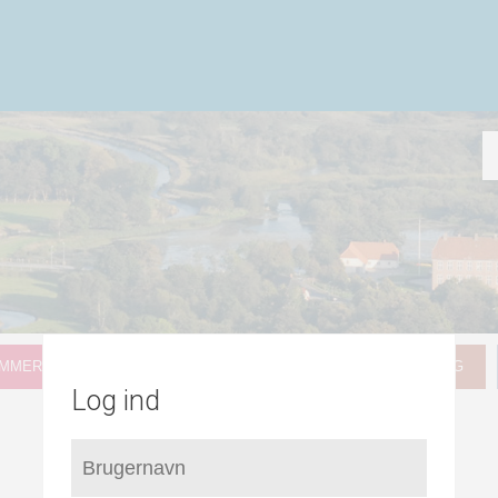
MMER FOR LOKALPLANLÆGNING
HVAD GÆLDER FOR MIG
Log ind