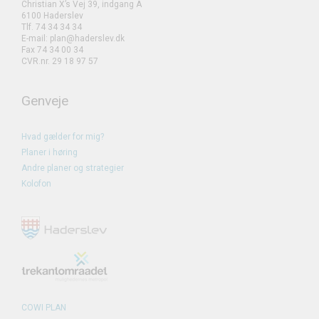
Christian X’s Vej 39, indgang A
6100 Haderslev
Tlf. 74 34 34 34
E-mail: plan@haderslev.dk
Fax 74 34 00 34
CVR.nr. 29 18 97 57
Genveje
Hvad gælder for mig?
Planer i høring
Andre planer og strategier
Kolofon
COWI PLAN