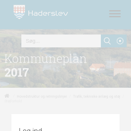
Kommuneplan
2017
/
/
/
Hovedstruktur og retningslinjer
Trafik, tekniske anlæg og støj
Støjforhold