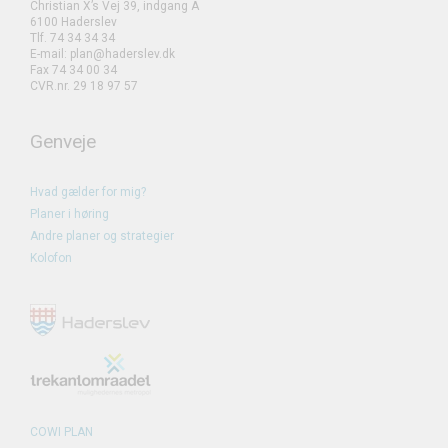
Christian X’s Vej 39, indgang A
6100 Haderslev
Tlf. 74 34 34 34
E-mail: plan@haderslev.dk
Fax 74 34 00 34
CVR.nr. 29 18 97 57
Genveje
Hvad gælder for mig?
Planer i høring
Andre planer og strategier
Kolofon
COWI PLAN