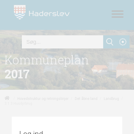
Kommuneplan
2017
/
/
/
/
Hovedstruktur og retningslinjer
Det åbne land
Landbrug
3.1.3 Husdyrbrug