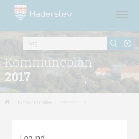
Kommuneplan
2017
/
/
Klagevejledning
Kommuneplantillæg
Log ind