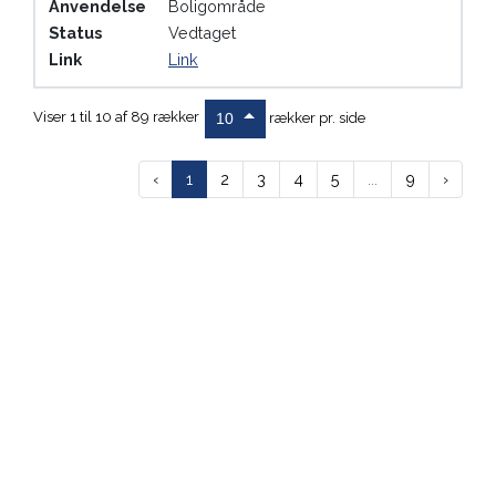
Anvendelse
Boligområde
Status
Vedtaget
Link
Link
Viser 1 til 10 af 89 rækker
rækker pr. side
10
‹
1
2
3
4
5
...
9
›