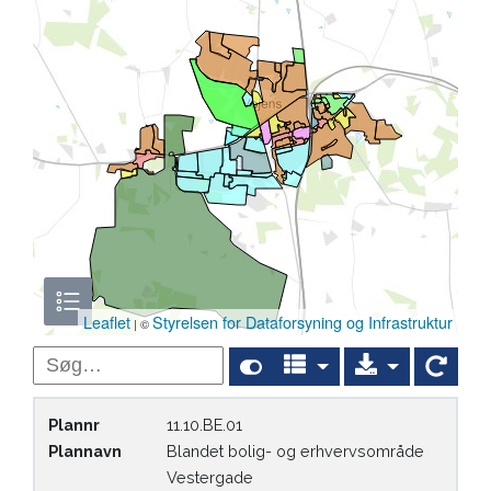
Leaflet
Styrelsen for Dataforsyning og Infrastruktur
| ©
Søg i indhold
Plannr
11.10.BE.01
Plannavn
Blandet bolig- og erhvervsområde
Vestergade