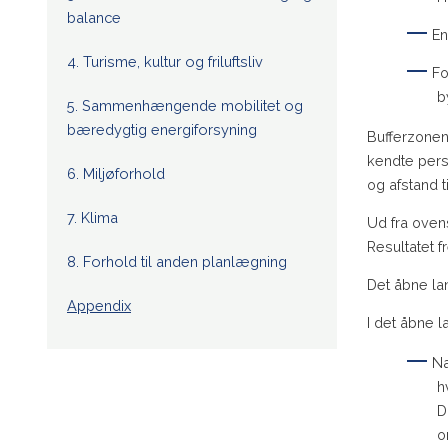
balance
En
4. Turisme, kultur og friluftsliv
Fo
b
5. Sammenhængende mobilitet og
bæredygtig energiforsyning
Bufferzonen 
kendte persp
6. Miljøforhold
og afstand 
7. Klima
Ud fra ovens
Resultatet f
8. Forhold til anden planlægning
Det åbne la
Appendix
I det åbne l
Na
h
D
o