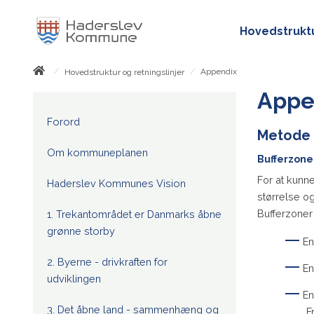
Hovedstruktu
/
/
Appendix
Hovedstruktur og retningslinjer
Appe
Forord
Metode 
Om kommuneplanen
Bufferzone
For at kunn
Haderslev Kommunes Vision
størrelse o
Bufferzoner
1. Trekantområdet er Danmarks åbne
grønne storby
En
2. Byerne - drivkraften for
En
udviklingen
En
3. Det åbne land - sammenhæng og
F