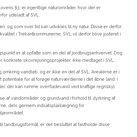
lovens §3, er egentlige naturområder, hvor der er
for udeladt af SVL.
 og som over tid kan udvikles til ny natur. Disse er derfor
valitet i Trekantkommunerne. SVL vil derfor blive justeret i
.
punkt er at opfatte som en del af jordbrugserhvervet. Dog
er konkrete skovrejsningsprojekter, ikke medtaget i SVL.
g omkring vandløb, og er ikke en del af SVL. Arealerne er i
 potentiale for at forøge naturværdierne i det åbne land. I
ler, der kan rumme overfladevand ved kraftige regnskyl.
e af vandområder og grundvand i forhold til dyrkning af
rne, dels gennem indsatsplanlægning for
ljøområdet.
il landbrugsformål, er det besluttet at fastholde disse