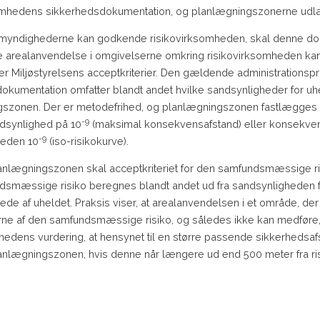
somhedens sikkerhedsdokumentation, og planlægningszonerne udl
komyndighederne kan godkende risikovirksomheden, skal denne d
e arealanvendelse i omgivelserne omkring risikovirksomheden kan 
er Miljøstyrelsens acceptkriterier. Den gældende administrationsp
okumentation omfatter blandt andet hvilke sandsynligheder for uhe
szonen. Der er metodefrihed, og planlægningszonen fastlægges 
-9
dsynlighed på 10
(maksimal konsekvensafstand) eller konsekve
-9
heden 10
(iso-risikokurve).
lanlægningszonen skal acceptkriteriet for den samfundsmæssige risi
smæssige risiko beregnes blandt andet ud fra sandsynligheden fo
ede af uheldet. Praksis viser, at arealanvendelsen i et område, de
ne af den samfundsmæssige risiko, og således ikke kan medføre, at
edens vurdering, at hensynet til en større passende sikkerhedsaf
lanlægningszonen, hvis denne når længere ud end 500 meter fra r