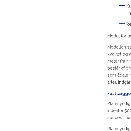
Ku
i
Re
Model for u
Modellen sø
kvalitet og 
meter fra h
består af o
som ådale, 
arter, indg
Fastlæggel
Planmyndigh
indenfor 50
sendes i hø
Planmyndigh