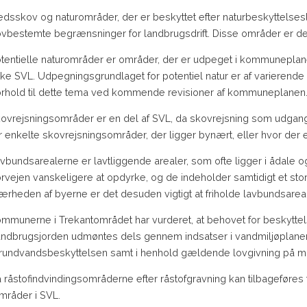
edsskov og naturområder, der er beskyttet efter naturbeskyttelses
ovbestemte begrænsninger for landbrugsdrift. Disse områder er der
tentielle naturområder er områder, der er udpeget i kommuneplanen,
kke SVL. Udpegningsgrundlaget for potentiel natur er af varierende k
orhold til dette tema ved kommende revisioner af kommuneplanen
ovrejsningsområder er en del af SVL, da skovrejsning som udgangs
r enkelte skovrejsningsområder, der ligger bynært, eller hvor der 
vbundsarealerne er lavtliggende arealer, som ofte ligger i ådale o
orvejen vanskeligere at opdyrke, og de indeholder samtidigt et stort
ærheden af byerne er det desuden vigtigt at friholde lavbundsarea
mmunerne i Trekantområdet har vurderet, at behovet for beskyttels
andbrugsjorden udmøntes dels gennem indsatser i vandmiljøplane
rundvandsbeskyttelsen samt i henhold gældende lovgivning på mi
 råstofindvindingsområderne efter råstofgravning kan tilbageføres t
mråder i SVL.