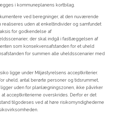
ægges i kommuneplanens kortbilag.
okumentere ved beregninger, at den nuværende
realiseres uden at enkeltindivider og samfundet
raksis for godkendelse af
ldsscenarier, der skal indgå i fastlæggelsen af
enten som konsekvensafstanden for et uheld
nsafstanden for summen alle uheldsscenarier med
ko ligge under Miljøstyrelsens acceptkriterier.
r uheld, antal berørte personer og tidsrummet,
r ligger uden for planlægningszonen, ikke påvirker
 acceptkriterierne overskrides. Derfor er det
stand tilgodeses ved at høre risikomyndighederne
isikovirksomheden.