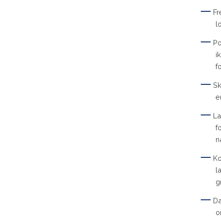
Fr
l
Po
i
f
Sk
e
La
f
n
Ko
l
g
Da
o