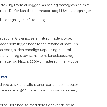
ikling i form af byggeri, anlæg og råstofgravning m.m.
ærdier. Derfor kan disse områder indgå i SVL-udpegningen.
SVL-udpegningen, på kortbilag
bet vha. GIS-analyse af naturområders type,
råder, som ligger inden for en afstand af max 500
 således, at den endelige udpegning primært
naturtyper og skov samt større landskabsstrøg
urområder og Natura 2000-områder rummer vigtige
mheder
ed at sikre, at alle planer, der omfatter arealer
ere ud end 500 meter, fra en risikovirksomhed,
erne i forbindelse med deres godkendelse af