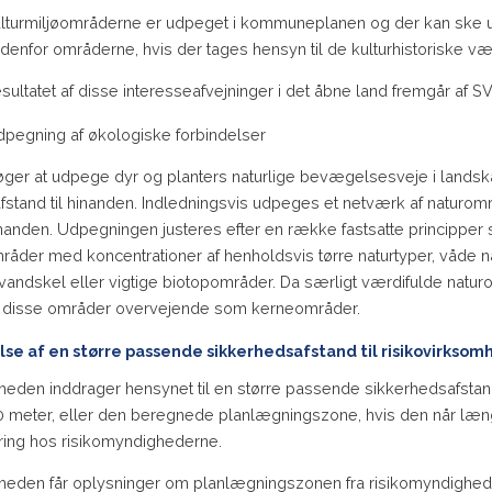
lturmiljøområderne er udpeget i kommuneplanen og der kan ske udv
ndenfor områderne, hvis der tages hensyn til de kulturhistoriske v
sultatet af disse interesseafvejninger i det åbne land fremgår af 
dpegning af økologiske forbindelser
ger at udpege dyr og planters naturlige bevægelsesveje i landska
afstand til hinanden. Indledningsvis udpeges et netværk af naturom
inanden. Udpegningen justeres efter en række fastsatte principper
mråder med koncentrationer af henholdsvis tørre naturtyper, våde 
vandskel eller vigtige biotopområder. Da særligt værdifulde nat
år disse områder overvejende som kerneområder.
se af en større passende sikkerhedsafstand til risikovirkso
eden inddrager hensynet til en større passende sikkerhedsafstand v
0 meter, eller den beregnede planlægningszone, hvis den når læng
ring hos risikomyndighederne.
eden får oplysninger om planlægningszonen fra risikomyndighed