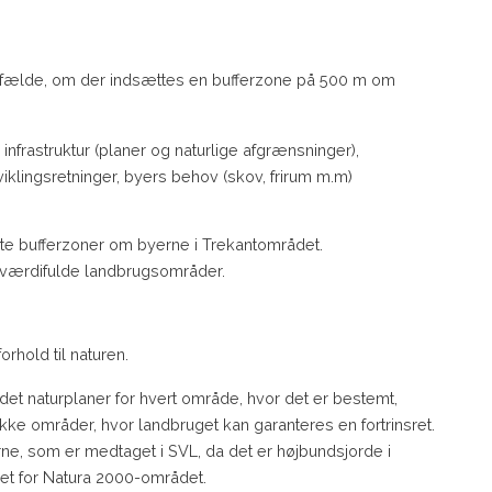
ilfælde, om der indsættes en bufferzone på 500 m om
infrastruktur (planer og naturlige afgrænsninger),
iklingsretninger, byers behov (skov, frirum m.m)
elte bufferzoner om byerne i Trekantområdet.
igt værdifulde landbrugsområder.
rhold til naturen.
det naturplaner for hvert område, hvor det er bestemt,
ke områder, hvor landbruget kan garanteres en fortrinsret.
ne, som er medtaget i SVL, da det er højbundsjorde i
et for Natura 2000-området.