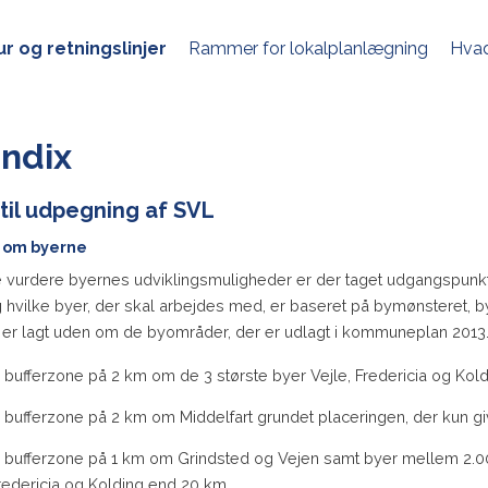
r og retningslinjer
Rammer for lokalplanlægning
Hvad
ndix
til udpegning af SVL
 om byerne
e vurdere byernes udviklingsmuligheder er der taget udgangspunkt
g hvilke byer, der skal arbejdes med, er baseret på bymønsteret, 
 er lagt uden om de byområder, der er udlagt i kommuneplan 2013. D
 bufferzone på 2 km om de 3 største byer Vejle, Fredericia og Kold
 bufferzone på 2 km om Middelfart grundet placeringen, der kun gi
 bufferzone på 1 km om Grindsted og Vejen samt byer mellem 2.00
redericia og Kolding end 20 km.