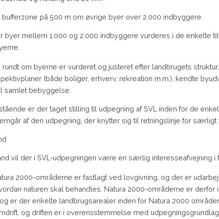
 bufferzone på 500 m om øvrige byer over 2.000 indbyggere.
r byer mellem 1.000 og 2.000 indbyggere vurderes i de enkelte t
yerne.
rundt om byerne er vurderet og justeret efter landbrugets struktur, 
ektivplaner (både boliger, erhverv, rekreation m.m.), kendte byudv
til samlet bebyggelse.
tående er der taget stilling til udpegning af SVL inden for de enk
remgår af den udpegning, der knytter sig til retningslinje for særl
nd
and vil der i SVL-udpegningen være en særlig interesseafvejning i fo
tura 2000-områderne er fastlagt ved lovgivning, og der er udarbej
vordan naturen skal behandles. Natura 2000-områderne er derfor ik
og er der enkelte landbrugsarealer inden for Natura 2000 områder
mdrift, og driften er i overensstemmelse med udpegningsgrundlag