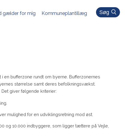
Søg
 gælder for mig
Kommuneplantillæg
 i en bufferzone rundt om byerne. Bufferzonernes
byernes størrelse samt deres befolkningsvækst.
et giver følgende kriterier:
ing.
ver mulighed for en udviklingsretning mod øst.
0 og 10.000 indbyggere, som ligger tættere på Vejle,