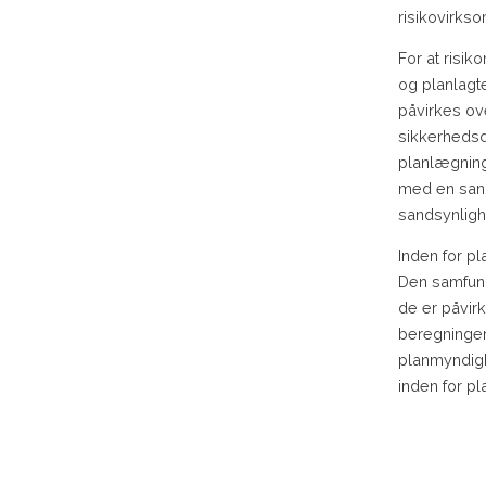
risikovirk
For at risi
og planlagt
påvirkes ov
sikkerhedsd
planlægning
med en san
sandsynlig
Inden for p
Den samfund
de er påvirk
beregninger
planmyndigh
inden for p