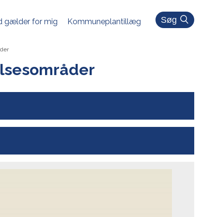
Søg
 gælder for mig
Kommuneplantillæg
åder
telsesområder