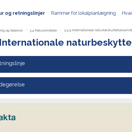
r og retningslinjer
Rammer for lokalplanlægning
Hvad
/
/
3.4.4 Internationale naturbeskyttelsesomr
ng og balance
3.4 Naturområder
 Internationale naturbeskyt
ningslinje
degørelse