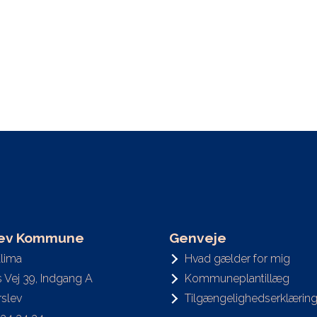
lev Kommune
Genveje
Klima
Hvad gælder for mig
’s Vej 39, Indgang A
Kommuneplantillæg
slev
Tilgængelighedserklærin