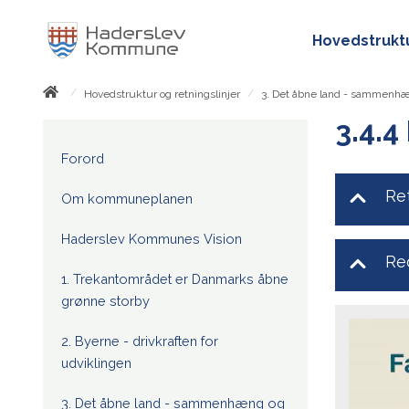
Hovedstruktu
/
/
Hovedstruktur og retningslinjer
3. Det åbne land - sammenhæ
3.4.4
Forord
Ret
Om kommuneplanen
Haderslev Kommunes Vision
Re
1. Trekantområdet er Danmarks åbne
grønne storby
2. Byerne - drivkraften for
udviklingen
3. Det åbne land - sammenhæng og