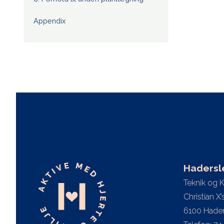
Appendix
Haders
Teknik og 
Christian X
6100 Hader