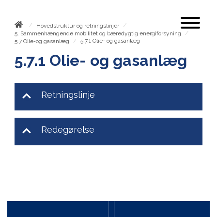
/
/
Hovedstruktur og retningslinjer
/
5. Sammenhængende mobilitet og bæredygtig energiforsyning
/
5.7.1 Olie- og gasanlæg
5.7 Olie-og gasanlæg
5.7.1 Olie- og gasanlæg
Retningslinje
Redegørelse