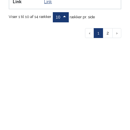
Link
Link
Viser 1 til 10 af 14 rækker
rækker pr. side
10
‹
1
2
›