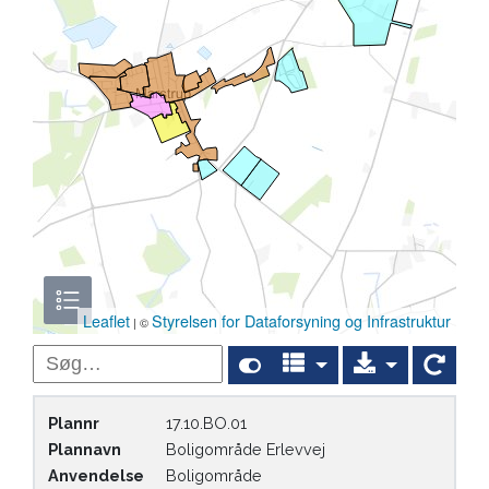
Leaflet
Styrelsen for Dataforsyning og Infrastruktur
| ©
Søg i indhold
Plannr
17.10.BO.01
Plannavn
Boligområde Erlevvej
Anvendelse
Boligområde