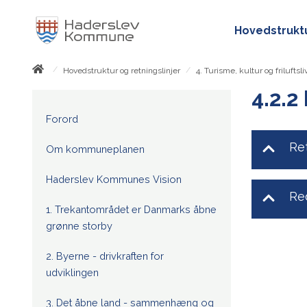
Hovedstruktu
/
/
Hovedstruktur og retningslinjer
4. Turisme, kultur og friluftsli
4.2.2
Forord
Ret
Om kommuneplanen
Haderslev Kommunes Vision
Re
1. Trekantområdet er Danmarks åbne
grønne storby
2. Byerne - drivkraften for
udviklingen
3. Det åbne land - sammenhæng og