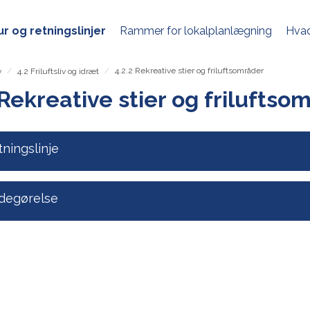
r og retningslinjer
Rammer for lokalplanlægning
Hvad
/
/
4.2.2 Rekreative stier og friluftsområder
v
4.2 Friluftsliv og idræt
 Rekreative stier og friluftso
ningslinje
degørelse