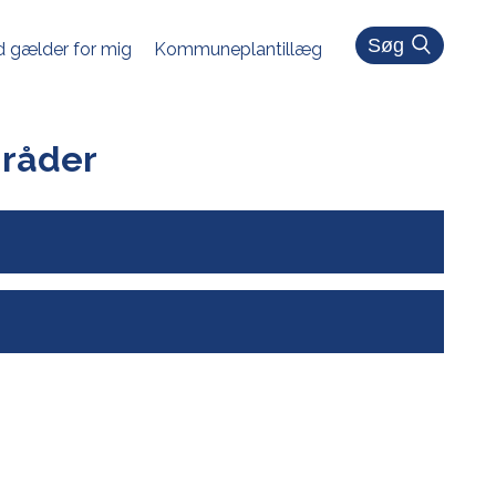
Søg
 gælder for mig
Kommuneplantillæg
mråder