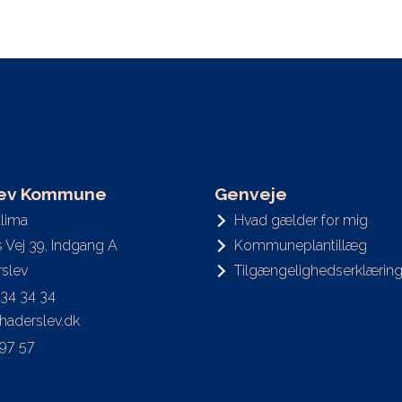
lev Kommune
Genveje
Klima
Hvad gælder for mig
’s Vej 39, Indgang A
Kommuneplantillæg
slev
Tilgængelighedserklærin
 34 34 34
@haderslev.dk
 97 57