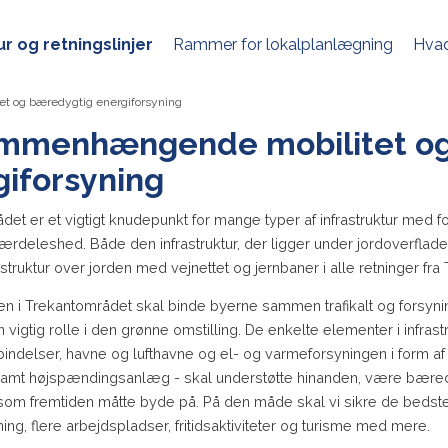
r og retningslinjer
Rammer for lokalplanlægning
Hvad
t og bæredygtig energiforsyning
ammenhængende mobilitet o
giforsyning
et er et vigtigt knudepunkt for mange typer af infrastruktur med fo
ærdeleshed. Både den infrastruktur, der ligger under jordoverflade
astruktur over jorden med vejnettet og jernbaner i alle retninger fr
ren i Trekantområdet skal binde byerne sammen trafikalt og forsyni
n vigtig rolle i den grønne omstilling. De enkelte elementer i infrastr
bindelser, havne og lufthavne og el- og varmeforsyningen i form af
mt højspændingsanlæg - skal understøtte hinanden, være bæredy
som fremtiden måtte byde på. På den måde skal vi sikre de bedste 
ng, flere arbejdspladser, fritidsaktiviteter og turisme med mere.