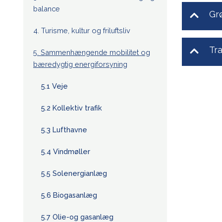
balance
Grø
4. Turisme, kultur og friluftsliv
Tr
5. Sammenhængende mobilitet og
bæredygtig energiforsyning
5.1 Veje
5.2 Kollektiv trafik
5.3 Lufthavne
5.4 Vindmøller
5.5 Solenergianlæg
5.6 Biogasanlæg
5.7 Olie-og gasanlæg