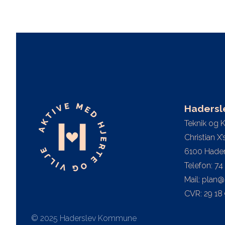
Haders
Teknik og 
Christian X
6100 Hader
Telefon: 74
Mail: plan
CVR: 29 18
©
2025
Haderslev Kommune