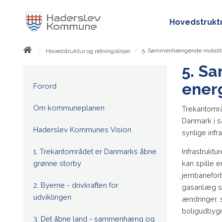
Hovedstruktu
/
/
5. Sammenhængende mobilite
Hovedstruktur og retningslinjer
5. S
ener
Forord
Om kommuneplanen
Trekantområd
Danmark i s
Haderslev Kommunes Vision
synlige infr
1. Trekantområdet er Danmarks åbne
Infrastruktu
grønne storby
kan spille e
jernbanefor
2. Byerne - drivkraften for
gasanlæg sa
udviklingen
ændringer, 
boligudbygni
3. Det åbne land - sammenhæng og