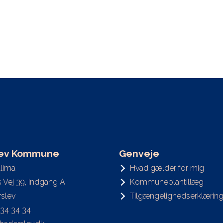
lev Kommune
Genveje
Klima
Hvad gælder for mig
’s Vej 39, Indgang A
Kommuneplantillæg
slev
Tilgængelighedserklærin
 34 34 34