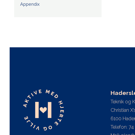
Appendix
Haders
Teknik og 
Christian X
6100 Hader
Telefon: 74