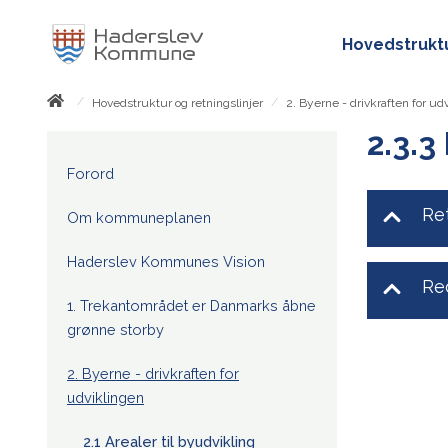
Hovedstruktu
/
/
Hovedstruktur og retningslinjer
2. Byerne - drivkraften for ud
2.3.3
Forord
Re
Om kommuneplanen
Haderslev Kommunes Vision
Re
1. Trekantområdet er Danmarks åbne
grønne storby
2. Byerne - drivkraften for
udviklingen
2.1 Arealer til byudvikling