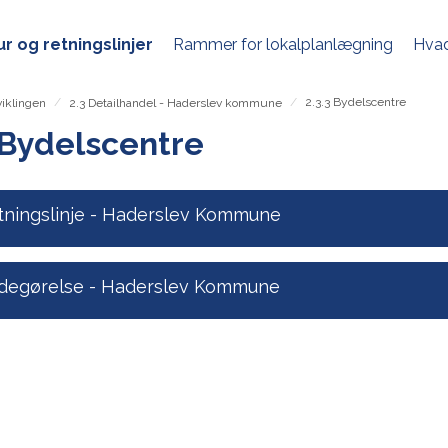
r og retningslinjer
Rammer for lokalplanlægning
Hvad
/
/
2.3.3 Bydelscentre
viklingen
2.3 Detailhandel - Haderslev kommune
 Bydelscentre
tningslinje - Haderslev Kommune
degørelse - Haderslev Kommune