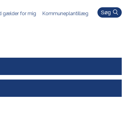
Søg
 gælder for mig
Kommuneplantillæg